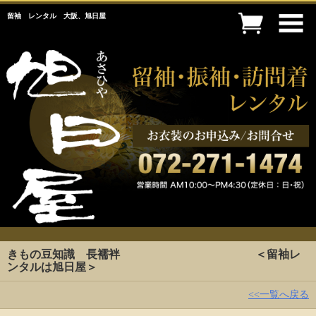
留袖 レンタル 大阪、旭日屋
きもの豆知識 長襦袢 ＜留袖レ
ンタルは旭日屋＞
<<一覧へ戻る