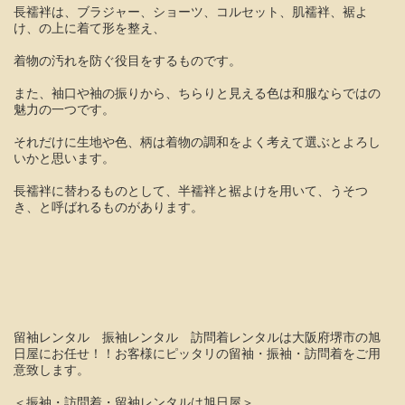
長襦袢は、ブラジャー、ショーツ、コルセット、肌襦袢、裾よ
け、の上に着て形を整え、
着物の汚れを防ぐ役目をするものです。
また、袖口や袖の振りから、ちらりと見える色は和服ならではの
魅力の一つです。
それだけに生地や色、柄は着物の調和をよく考えて選ぶとよろし
いかと思います。
長襦袢に替わるものとして、半襦袢と裾よけを用いて、うそつ
き、と呼ばれるものがあります。
留袖レンタル 振袖レンタル 訪問着レンタルは大阪府堺市の旭
日屋にお任せ！！お客様にピッタリの留袖・振袖・訪問着をご用
意致します。
＜振袖・訪問着・留袖レンタルは旭日屋＞