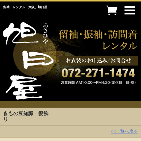
留袖 レンタル 大阪、旭日屋
きもの豆知識 髪飾
り
<<一覧へ戻る