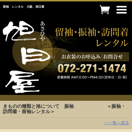
留袖 レンタル 大阪、旭日屋
きものの種類と挌について 振袖 ＜振袖・
訪問着・留袖レンタル＞
<<一覧へ戻る